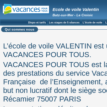
Ecole de voile Valentin
Batz-sur-Mer - Le Croisic
Dispo et tarifs
Les stages de 5 séances
L'école de voile
L
Qui sommes nous
L’école de voile VALENTIN est 
VACANCES POUR TOUS.
VACANCES POUR TOUS est la m
des prestations du service Vac
Française de l’Enseignement, a
but non lucratif dont le siège so
Récamier 75007 PARIS