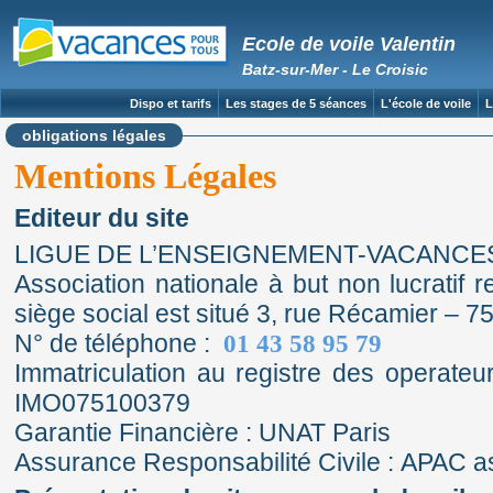
Ecole de voile Valentin
Batz-sur-Mer - Le Croisic
Dispo et tarifs
Les stages de 5 séances
L'école de voile
L
obligations légales
Mentions Légales
Editeur du site
LIGUE DE L’ENSEIGNEMENT-VACANCE
Association nationale à but non lucratif r
siège social est situé 3, rue Récamier – 
N° de téléphone :
01 43 58 95 79
Immatriculation au registre des operate
IMO075100379
Garantie Financière : UNAT Paris
Assurance Responsabilité Civile : APAC 