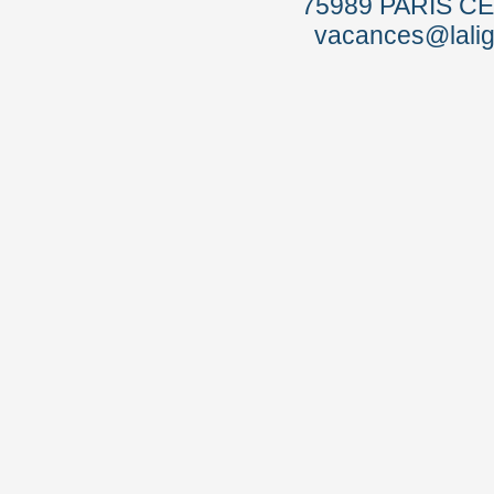
75989 PARIS C
vacances@lalig