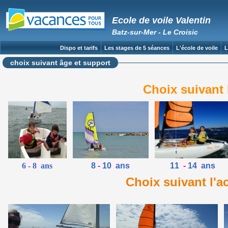
Ecole de voile Valentin
Batz-sur-Mer - Le Croisic
Dispo et tarifs
Les stages de 5 séances
L'école de voile
L
choix suivant âge et support
Choix suivant 
6 - 8 ans
8 - 10 ans
11 - 14 ans
Choix suivant l'a