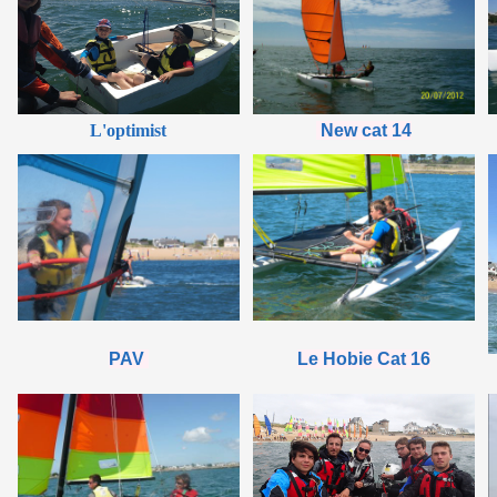
L'optimist
New cat 14
PAV
Le Hobie Cat 16