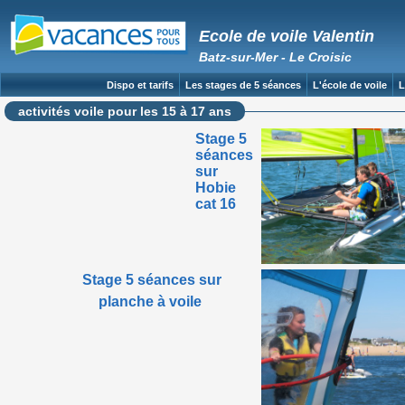
Ecole de voile Valentin
Batz-sur-Mer - Le Croisic
Dispo et tarifs
Les stages de 5 séances
L'école de voile
L
activités voile pour les 15 à 17 ans
Stage 5
séances
sur
Hobie
cat 16
Stage 5 séances sur
planche à voile